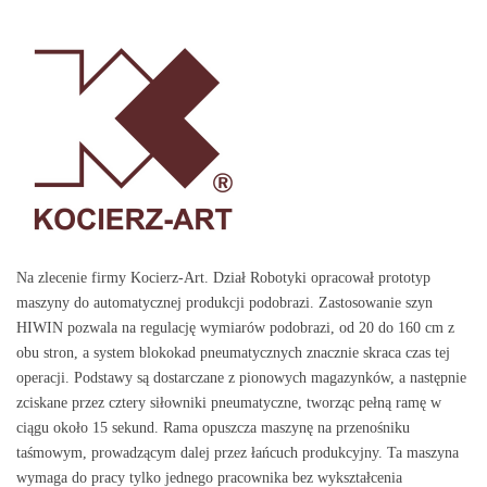
e
oprogramo
wanie
Na zlecenie firmy Kocierz-Art. Dział Robotyki opracował prototyp
maszyny do automatycznej produkcji podobrazi. Zastosowanie szyn
Czasami standardowe
HIWIN pozwala na regulację wymiarów podobrazi, od 20 do 160 cm z
obu stron, a system blokokad pneumatycznych znacznie skraca czas tej
rozwiązania, a nawet duże
operacji. Podstawy są dostarczane z pionowych magazynków, a następnie
zciskane przez cztery siłowniki pneumatyczne, tworząc pełną ramę w
systemy nie dysponują
ciągu około 15 sekund. Rama opuszcza maszynę na przenośniku
potrzebnymi właściwościami
taśmowym, prowadzącym dalej przez łańcuch produkcyjny. Ta maszyna
wymaga do pracy tylko jednego pracownika bez wykształcenia