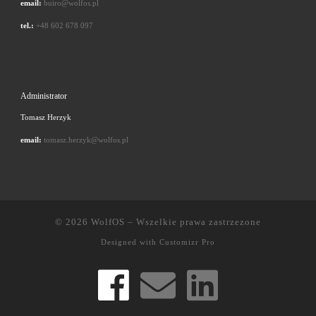
email:
buiro@wolfos.pl
tel.:
+48 602 678 097
Administrator
Tomasz Herzyk
email:
tomasz.herzyk@wolfos.pl
© 2026
WolfOS
–
Wszelkie prawa zastrzezone
Designed with
Customizr Pro