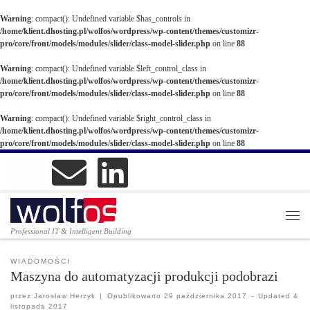
Warning
: compact(): Undefined variable $has_controls in
/home/klient.dhosting.pl/wolfos/wordpress/wp-content/themes/customizr-
pro/core/front/models/modules/slider/class-model-slider.php
on line
88
Warning
: compact(): Undefined variable $left_control_class in
/home/klient.dhosting.pl/wolfos/wordpress/wp-content/themes/customizr-
pro/core/front/models/modules/slider/class-model-slider.php
on line
88
Warning
: compact(): Undefined variable $right_control_class in
/home/klient.dhosting.pl/wolfos/wordpress/wp-content/themes/customizr-
pro/core/front/models/modules/slider/class-model-slider.php
on line
88
Professional IT & Intelligent Building
Dedykowan
WIADOMOŚCI
Maszyna do automatyzacji produkcji podobrazi
przez
Jarosław Herzyk
|
Opublikowano
29 października 2017
-
Updated
4
listopada 2017