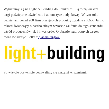
ra IT
Wybieramy się na Light & Building do Frankfurtu. Są to największe
targi poświęcone oświetleniu i automatyce budynkowej. W tym roku
będzie tam ponad 200 firm oferujących produkty zgodnie z KNX. Jest to
rekord świadczący o bardzo silnym wzroście zaufania do tego standardu
Podstawą wszelkich
wśród producentów jak i inwestorów. O obrazie tegorocznych targów
może świadczyć ulotka z
planem targów.
rozwiązań IT jest pewna i
stabilna infrastruktura:
serwerownia, okablowanie
strukturalne, gwarantowane
Po wizycie oczywiście pochwalimy się naszymi wrażeniami.
zasilanie,...
CZYTAJ WIĘCEJ ...