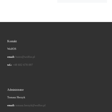
Kontakt
WolfOS
email:
buiro@wolfos.pl
tel.:
+48 602 678 097
Administrator
Tomasz Herzyk
email:
tomasz.herzyk@wolfos.pl