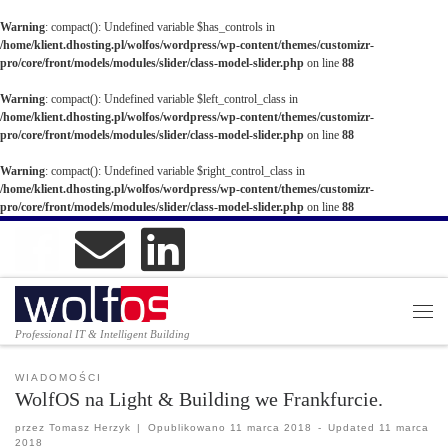
Warning
: compact(): Undefined variable $has_controls in
/home/klient.dhosting.pl/wolfos/wordpress/wp-content/themes/customizr-
pro/core/front/models/modules/slider/class-model-slider.php
on line
88
Warning
: compact(): Undefined variable $left_control_class in
/home/klient.dhosting.pl/wolfos/wordpress/wp-content/themes/customizr-
pro/core/front/models/modules/slider/class-model-slider.php
on line
88
Warning
: compact(): Undefined variable $right_control_class in
/home/klient.dhosting.pl/wolfos/wordpress/wp-content/themes/customizr-
pro/core/front/models/modules/slider/class-model-slider.php
on line
88
Professional IT & Intelligent Building
Infrastruktu
WIADOMOŚCI
WolfOS na Light & Building we Frankfurcie.
przez
Tomasz Herzyk
|
Opublikowano
11 marca 2018
-
Updated
11 marca
2018